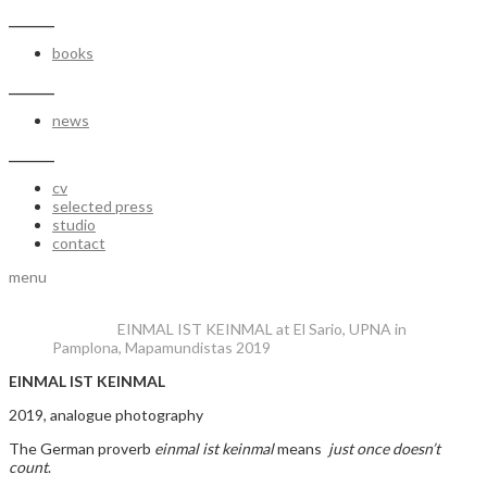
_______
books
_______
news
_______
cv
selected press
studio
contact
menu
EINMAL IST KEINMAL at El Sario, UPNA in
Pamplona, Mapamundistas 2019
EINMAL IST KEINMAL
2019, analogue photography
The German proverb
einmal ist keinmal
means
just once doesn’t
count
.