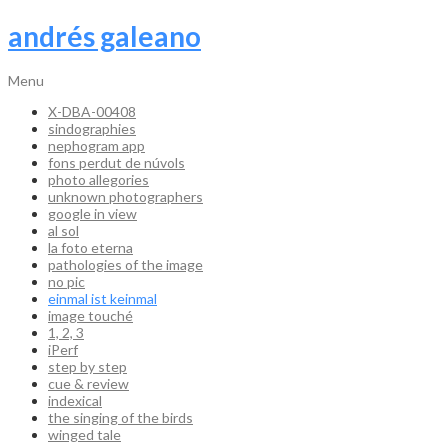
andrés galeano
Menu
X-DBA-00408
sindographies
nephogram app
fons perdut de núvols
photo allegories
unknown photographers
google in view
al sol
la foto eterna
pathologies of the image
no pic
einmal ist keinmal
image touché
1, 2, 3
iPerf
step by step
cue & review
indexical
the singing of the birds
winged tale