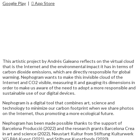
Google Play
|
 App Store
This artistic project by Andrés Galeano reflects on the virtual cloud
that is the Internet and the environmental impact it has in terms of
carbon dioxide emissions, which are directly responsible for global
warming. Nephogram wants to make this invisible cloud of the
Internet and CO2 visible, measuring it and gauging its dimensions in
order to make us aware of the need to adopt a more responsible and
sustainable use of our digital devices.
Nephogram is a digital tool that combines art, science and
technology to minimize our carbon footprint when we share photos
on the Internet, thus promoting a more ecological future.
Nephogram has been made possible thanks to the support of
Barcelona Producció (2022) and the research grants Barcelona Crea
in art and science (2022), Neustart Kultur from Stiftung Kulturwerk
VG Bild-Kunst (2021), and Stiftung Kunstfonds (2020).