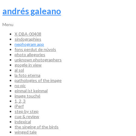
andrés galeano
Menu
X-DBA-00408
sindographies
nephogram app
fons perdut de núvols
photo allegories
unknown photographers
google in view
al sol
la foto eterna
pathologies of the image
no pic
einmal ist keinmal
image touché
1, 2, 3
iPerf
step by step
cue & review
indexical
the singing of the birds
winged tale